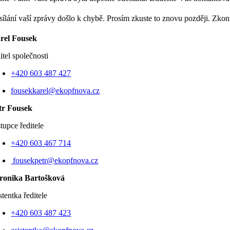
sílání vaší zprávy došlo k chybě. Prosím zkuste to znovu později. Zkon
rel Fousek
itel společnosti
+420 603 487 427
fousekkarel@ekopfnova.cz
tr Fousek
tupce ředitele
+420 603 467 714
fousekpetr@ekopfnova.cz
ronika Bartošková
stentka ředitele
+420 603 487 423