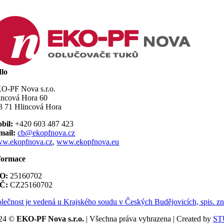
dlo
O-PF Nova s.r.o.
incová Hora 60
3 71 Hlincová Hora
bil:
+420 603 487 423
mail:
cb@ekopfnova.cz
w.ekopfnova.cz
,
www.ekopfnova.eu
formace
O:
25160702
Č:
CZ25160702
olečnost je vedená u Krajského soudu v Českých Budějovicích, spis. z
24 ©
EKO-PF Nova s.r.o.
| Všechna práva vyhrazena | Created by
ST