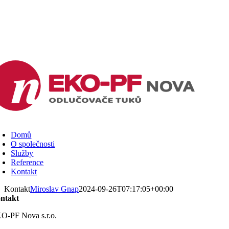
Přeskočit
opf.cz
na
ojektpromestaaobce.cz
obsah
yklujolej.cz
oggle
avigation
Domů
O společnosti
Služby
Reference
Kontakt
Kontakt
Miroslav Gnap
2024-09-26T07:17:05+00:00
ntakt
O-PF Nova s.r.o.