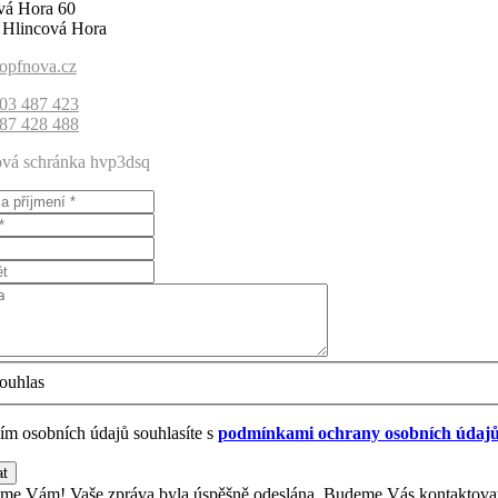
vá Hora 60
 Hlincová Hora
pfnova.cz
03 487 423
87 428 488
ová schránka hvp3dsq
ouhlas
ím osobních údajů souhlasíte s
podmínkami ochrany osobních údaj
at
me Vám! Vaše zpráva byla úspěšně odeslána. Budeme Vás kontaktovat